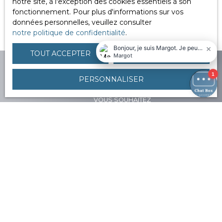
notre site, à l'exception des cookies essentiels à son
fonctionnement. Pour plus d'informations sur vos
données personnelles, veuillez consulter
Nous contacter
notre politique de confidentialité
.
TOUT ACCEPTER
TOUT REFUSER
PERSONNALISER
VOUS SOUHAITEZ
vendre à Nîmes ou
environs ?
CONTACTEZ-NOUS