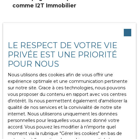
comme I2T Immobilier
Pour réussir en tant qu’indépendant, il est souvent
judicieux de s’appuyer sur une structure solide.
C’est précisément ce que propose
L’Accent
, en
LE RESPECT DE VOTRE VIE
accompagnant les professionnels à chaque étape
de leur développement. Intégrer un réseau
PRIVÉE EST UNE PRIORITÉ
permet de bénéficier d’outils performants, de
POUR NOUS
formations adaptées et d’un soutien constant.
Nous utilisons des cookies afin de vous offrir une
En effet, être accompagné ne signifie pas
expérience optimale et une communication pertinente
renoncer à son indépendance, bien au contraire.
sur notre site. Grace à ces technologies, nous pouvons
Cela permet de gagner en efficacité, de sécuriser
vous proposer du contenu en rapport avec vos centres
ses démarches et de se concentrer sur l’essentiel :
d'intérêt. Ils nous permettent également d'améliorer la
la relation client et la réussite des projets. Grâce à
qualité de nos services et la convivialité de notre site
une expertise reconnue dans le secteur de la
internet. Nous utiliserons uniquement les données
pierre, L’Accent offre un
cadre propice à
personnelles pour lesquelles vous avez donné votre
l’épanouissement professionnel
, tout en
accord. Vous pouvez les modifier à n'importe quel
laissant à chacun la liberté de construire son
moment via la rubrique ″Gérer les cookies″ en bas de
propre succès.