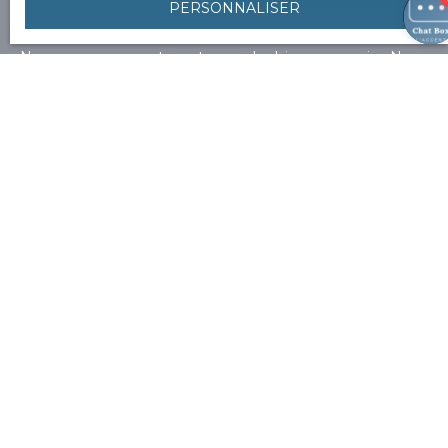
PERSONNALISER
à vos recherches.
Nous proposons tous types de biens en prix. Nous
nous assurons que ces derniers correspondent à notre
identité, philosophie, qu’il y ait un coup de cœur.
Prénom
Nom
Email
Type d'offre
Vente