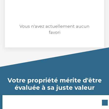
Surface min (m²)
Rechercher
Vous n'avez actuellement aucun
favori
Votre propriété mérite d'être
évaluée à sa juste valeur
Votre conseiller dédié se déplace à votre domicile pour
évaluer très précisément la valeur de votre propriété.