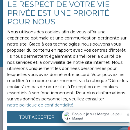
LE RESPECT DE VOTRE VIE
Un avis de valeur vous sera remit sous 24H.
PRIVÉE EST UNE PRIORITÉ
POUR NOUS
Adresse de votre bien
Nous utilisons des cookies afin de vous offrir une
expérience optimale et une communication pertinente sur
notre site. Grace à ces technologies, nous pouvons vous
ESTIMER MON BIEN
proposer du contenu en rapport avec vos centres d'intérêt.
Ils nous permettent également d'améliorer la qualité de
nos services et la convivialité de notre site internet. Nous
utiliserons uniquement les données personnelles pour
lesquelles vous avez donné votre accord. Vous pouvez les
modifier à n'importe quel moment via la rubrique ″Gérer les
cookies″ en bas de notre site, à l'exception des cookies
Vous ne trouvez pas la
essentiels à son fonctionnement. Pour plus d'informations
sur vos données personnelles, veuillez consulter
propriété de vos rêves ?
notre politique de confidentialité
.
TOUT ACCEPTER
TOUT REFUSER
Alors, complétez le formulaire ci-contre pour découvrir
en avant-première nos nouveaux biens correspondant