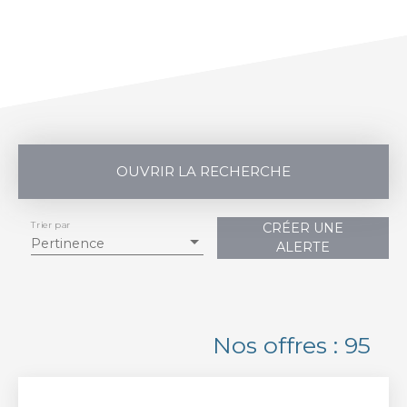
OUVRIR LA RECHERCHE
Trier par
CRÉER UNE
Vente
Location
Pertinence
ALERTE
Type de bien
Appartement
Localisation
Nos offres : 95
Budget max (€)