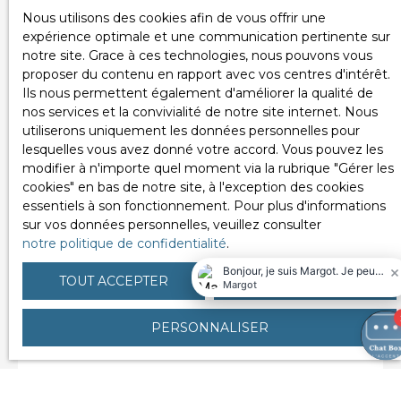
Nous utilisons des cookies afin de vous offrir une
expérience optimale et une communication pertinente sur
notre site. Grace à ces technologies, nous pouvons vous
proposer du contenu en rapport avec vos centres d'intérêt.
Ils nous permettent également d'améliorer la qualité de
nos services et la convivialité de notre site internet. Nous
utiliserons uniquement les données personnelles pour
lesquelles vous avez donné votre accord. Vous pouvez les
79 000
€
modifier à n'importe quel moment via la rubrique ″Gérer les
cookies″ en bas de notre site, à l'exception des cookies
essentiels à son fonctionnement. Pour plus d'informations
NÎMES - STUDIO de 36 m²
sur vos données personnelles, veuillez consulter
notre politique de confidentialité
.
EMPLACEMENT IDEAL
1
pièce
35.78
m²
Nîmes 30000
TOUT ACCEPTER
TOUT REFUSER
NÎMES CENTRE - 36 m² à 400 mètres des Arènes
Un studio lumineux au cœur de Nîmes, à deux pas
des Arènes Idéal pour un premier achat ou un
PERSONNALISER
En savoir +
investissement locatif rentable. Situé au 2ᵉ étage
d'un immeuble de caractère bien entretenu, ce
studio de 36 m² bénéficie d'une exposition plein
sud, garantissant une luminosité naturelle toute la