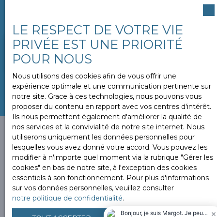
Un avis de valeur vous sera remit sous 24H.
LE RESPECT DE VOTRE VIE
PRIVÉE EST UNE PRIORITÉ
Adresse de votre bien
POUR NOUS
Nous utilisons des cookies afin de vous offrir une
ESTIMER MON BIEN
expérience optimale et une communication pertinente sur
notre site. Grace à ces technologies, nous pouvons vous
proposer du contenu en rapport avec vos centres d'intérêt.
Ils nous permettent également d'améliorer la qualité de
nos services et la convivialité de notre site internet. Nous
utiliserons uniquement les données personnelles pour
lesquelles vous avez donné votre accord. Vous pouvez les
modifier à n'importe quel moment via la rubrique ″Gérer les
Vous ne trouvez pas la
cookies″ en bas de notre site, à l'exception des cookies
propriété de vos rêves ?
essentiels à son fonctionnement. Pour plus d'informations
sur vos données personnelles, veuillez consulter
notre politique de confidentialité
.
Alors, complétez le formulaire ci-contre pour découvrir