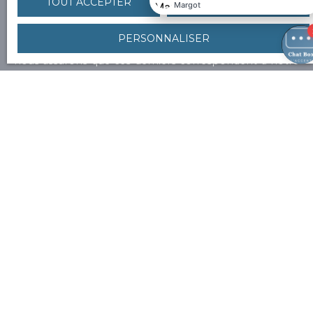
TOUT ACCEPTER
TOUT REFUSER
en avant-première nos nouveaux biens correspondant
à vos recherches.
PERSONNALISER
Nous proposons tous types de biens en prix. Nous
nous assurons que ces derniers correspondent à notre
identité, philosophie, qu’il y ait un coup de cœur.
Prénom
Nom
Email
Type d'offre