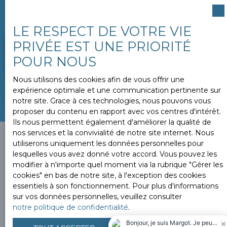
Un avis de valeur vous sera remit sous 24H.
LE RESPECT DE VOTRE VIE
PRIVÉE EST UNE PRIORITÉ
Adresse de votre bien
POUR NOUS
Nous utilisons des cookies afin de vous offrir une
ESTIMER MON BIEN
expérience optimale et une communication pertinente sur
notre site. Grace à ces technologies, nous pouvons vous
proposer du contenu en rapport avec vos centres d'intérêt.
Ils nous permettent également d'améliorer la qualité de
nos services et la convivialité de notre site internet. Nous
utiliserons uniquement les données personnelles pour
lesquelles vous avez donné votre accord. Vous pouvez les
modifier à n'importe quel moment via la rubrique ″Gérer les
Vous ne trouvez pas la
cookies″ en bas de notre site, à l'exception des cookies
propriété de vos rêves ?
essentiels à son fonctionnement. Pour plus d'informations
sur vos données personnelles, veuillez consulter
notre politique de confidentialité
.
Alors, complétez le formulaire ci-contre pour découvrir