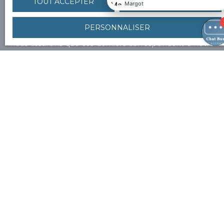
TOUT ACCEPTER
TOUT REFUSER
en avant-première nos nouveaux biens correspondant
à vos recherches.
PERSONNALISER
Nous proposons tous types de biens en prix. Nous
nous assurons que ces derniers correspondent à notre
identité, philosophie, qu’il y ait un coup de cœur.
Prénom
Nom
Email
Type d'offre