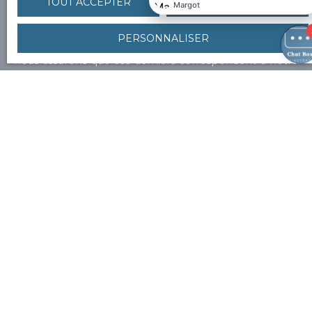
TOUT ACCEPTER
TOUT REFUSER
en avant-première nos nouveaux biens correspondant
à vos recherches.
PERSONNALISER
Nous proposons tous types de biens en prix. Nous
nous assurons que ces derniers correspondent à notre
identité, philosophie, qu’il y ait un coup de cœur.
Prénom
Nom
Email
Type d'offre