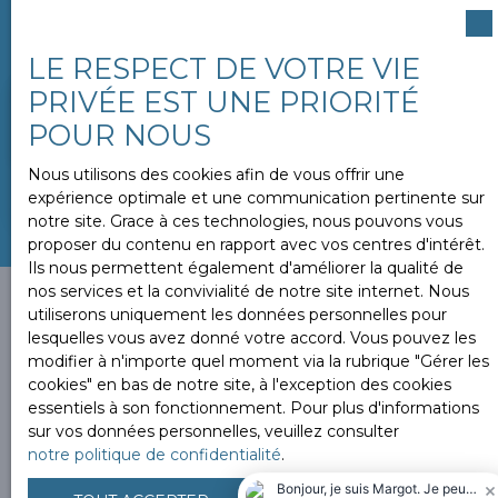
Un avis de valeur vous sera remit sous 24H.
LE RESPECT DE VOTRE VIE
PRIVÉE EST UNE PRIORITÉ
Adresse de votre bien
POUR NOUS
Nous utilisons des cookies afin de vous offrir une
ESTIMER MON BIEN
expérience optimale et une communication pertinente sur
notre site. Grace à ces technologies, nous pouvons vous
proposer du contenu en rapport avec vos centres d'intérêt.
Ils nous permettent également d'améliorer la qualité de
nos services et la convivialité de notre site internet. Nous
utiliserons uniquement les données personnelles pour
lesquelles vous avez donné votre accord. Vous pouvez les
modifier à n'importe quel moment via la rubrique ″Gérer les
Vous ne trouvez pas la
cookies″ en bas de notre site, à l'exception des cookies
propriété de vos rêves ?
essentiels à son fonctionnement. Pour plus d'informations
sur vos données personnelles, veuillez consulter
notre politique de confidentialité
.
Alors, complétez le formulaire ci-contre pour découvrir