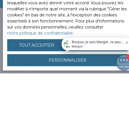
lesquelles vous avez donné votre accord. Vous pouvez les
modifier à n'importe quel moment via la rubrique ″Gérer les
cookies″ en bas de notre site, à l'exception des cookies
essentiels à son fonctionnement. Pour plus d'informations
sur vos données personnelles, veuillez consulter
notre politique de confidentialité
.
Vous ne trouvez pas la
propriété de vos rêves ?
TOUT ACCEPTER
TOUT REFUSER
PERSONNALISER
Alors, complétez le formulaire ci-contre pour découvrir
en avant-première nos nouveaux biens correspondant
à vos recherches.
Nous proposons tous types de biens en prix. Nous
nous assurons que ces derniers correspondent à notre
identité, philosophie, n
ous recherchons des biens
« coup de coeur ».