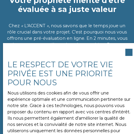
Votre propriété mérite d'être
évaluée à sa juste valeur
Chez
«
L'ACCENT
»
, nous savons que le temps joue un
rôle crucial dans votre projet. C'est pourquoi nous vous
offrons une pré-évaluation en ligne. En 2 minutes, vous
obtenez une première valeur de votre bien. Pour un
résultat plus précis, un conseiller se rend à votre
domicile
sous 24 heures
pour évaluer en détail les
LE RESPECT DE VOTRE VIE
éléments internes et externes de votre propriété.
PRIVÉE EST UNE PRIORITÉ
Vendez rapidement et au meilleur prix
avec notre
POUR NOUS
agence. Demandez votre estimation dès maintenant.
Nous utilisons des cookies afin de vous offrir une
expérience optimale et une communication pertinente sur
Adresse de votre bien
notre site. Grace à ces technologies, nous pouvons vous
proposer du contenu en rapport avec vos centres d'intérêt.
Ils nous permettent également d'améliorer la qualité de
ESTIMER MON BIEN
nos services et la convivialité de notre site internet. Nous
utiliserons uniquement les données personnelles pour