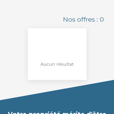
Appartement
Localisation
Nos offres :
0
Nîmes (30998)
Budget max (€)
Surface min (m²)
Rechercher
Aucun résultat