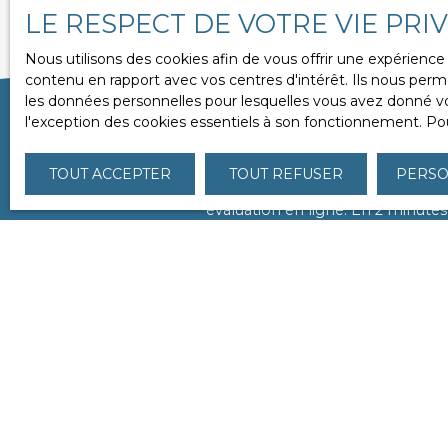
LE RESPECT DE VOTRE VIE PRI
Nous utilisons des cookies afin de vous offrir une expérien
contenu en rapport avec vos centres d'intérêt. Ils nous perme
les données personnelles pour lesquelles vous avez donné vot
l'exception des cookies essentiels à son fonctionnement. Pou
Votre prop
TOUT ACCEPTER
TOUT REFUSER
PERSO
Chez
«
L'ACCENT
»
, nous savons
évaluation en ligne. En 2 minutes
rend à votre domicile
sous
Vendez rapidement et
Adresse de votre bien