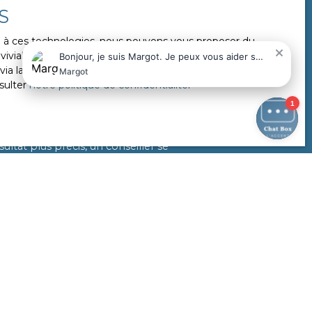
S
ce à ces technologies, nous pouvons vous proposer du
ivialité de notre site internet. Nous utiliserons uniquement
 la rubrique ″Gérer les cookies″ en bas de notre site, à
sulter
notre politique de confidentialité
.
uste valeur
urquoi nous vous offrons une pré-
ltat plus précis, un conseiller se
xternes de votre propriété.
ation dès maintenant.
ESTIMER MON BIEN