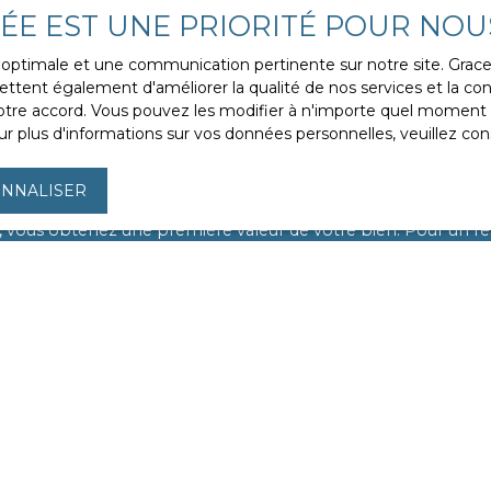
VÉE EST UNE PRIORITÉ POUR NOU
ce optimale et une communication pertinente sur notre site. Gra
ttent également d'améliorer la qualité de nos services et la conv
re accord. Vous pouvez les modifier à n'importe quel moment via
r plus d'informations sur vos données personnelles, veuillez con
riété mérite d'être évaluée à sa j
NNALISER
 que le temps joue un rôle crucial dans votre projet. C'est po
, vous obtenez une première valeur de votre bien. Pour un résu
 24 heures
pour évaluer en détail les éléments internes et e
 au meilleur prix
avec notre agence. Demandez votre estim