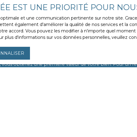
VÉE EST UNE PRIORITÉ POUR NOU
ce optimale et une communication pertinente sur notre site. Gra
ttent également d'améliorer la qualité de nos services et la conv
re accord. Vous pouvez les modifier à n'importe quel moment via
r plus d'informations sur vos données personnelles, veuillez con
riété mérite d'être évaluée à sa j
NNALISER
 que le temps joue un rôle crucial dans votre projet. C'est po
, vous obtenez une première valeur de votre bien. Pour un résu
 24 heures
pour évaluer en détail les éléments internes et e
 au meilleur prix
avec notre agence. Demandez votre estim