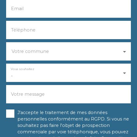
Email
Téléphone
Votre commune
Vous souhaitez
-
Votre message
J'accepte le traitement de mes données
personnelles conformément au RGPD. Si vous ne
souhaitez pas faire l'objet de prospection
commerciale par voie téléphonique, vous pouvez