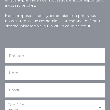
en avant-première nos nouveaux biens correspondant
utilisateurs Une opportunité rare pour implanter
à vos recherches.
votre activité ou réaliser un investissement
patrimonial dans un secteur recherché. Prix de
Nous proposons tous types de biens en prix. Nous
vente des murs : 115 000 € Honoraires agences
nous assurons que ces derniers correspondent à notre
inclus. Ne laissez pas passer cette chance unique
identité, philosophie, qu’il y ait un coup de cœur.
d’acquérir un bien à fort potentiel, contactez votre
conseiller Florian Bonamy au 06 31 56 65 49 pour
plus d'infos !
Prénom
Nom
Email
Type d'offre
Vente