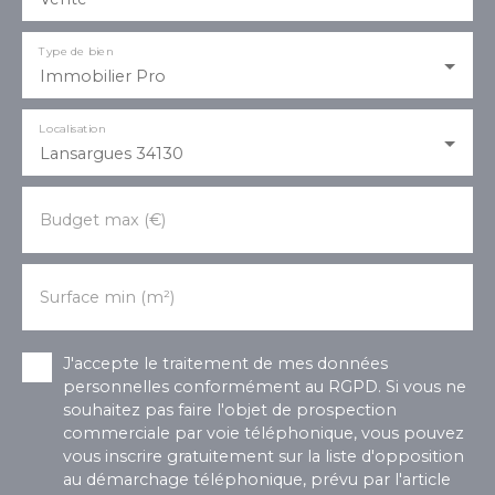
Type de bien
Immobilier Pro
Localisation
Lansargues 34130
Budget max (€)
Surface min (m²)
J'accepte le traitement de mes données
personnelles conformément au RGPD. Si vous ne
souhaitez pas faire l'objet de prospection
commerciale par voie téléphonique, vous pouvez
vous inscrire gratuitement sur la liste d'opposition
au démarchage téléphonique, prévu par l'article