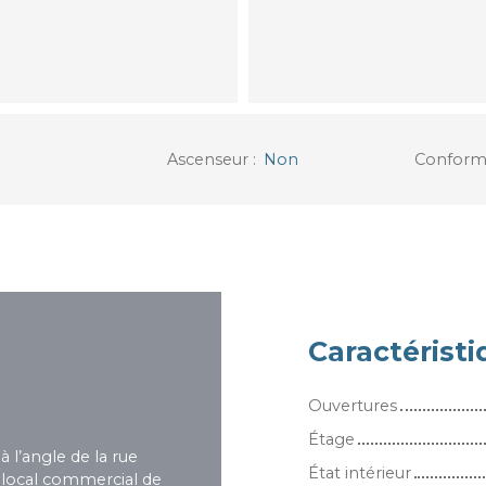
Ascenseur
:
Non
Conform
Caractérist
Ouvertures
Étage
 l’angle de la rue
État intérieur
local commercial de