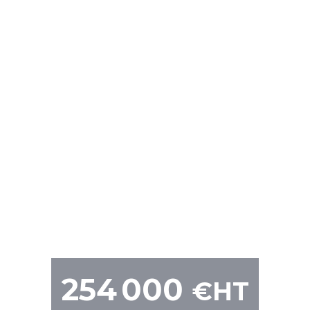
254 000
€HT