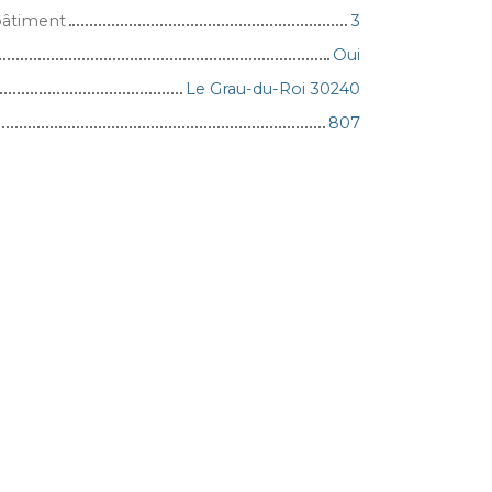
bâtiment
3
Oui
Le Grau-du-Roi 30240
807