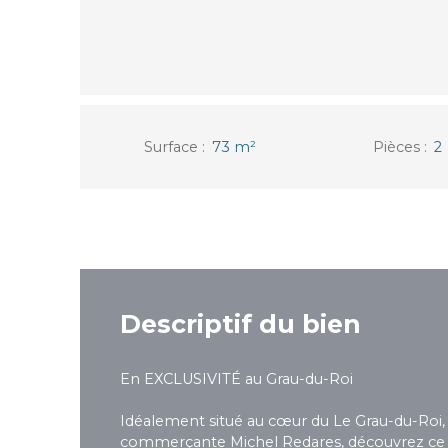
Surface
:
73
m²
Pièces
:
2
Descriptif du bien
En EXCLUSIVITÉ au Grau-du-Roi
Idéalement situé au cœur du Le Grau-du-Roi, à
commerçante Michel Redares, découvrez ce 