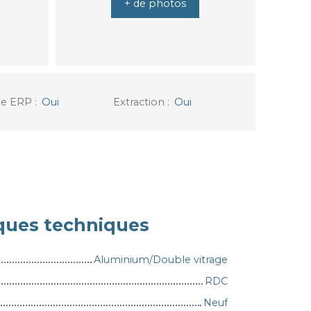
+ de photos
e ERP
:
Oui
Extraction
:
Oui
iques techniques
Aluminium/Double vitrage
RDC
Neuf