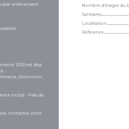
meuble entièrement
Nombre d'étages du 
Sanitaires
Localisation
sibilité
Référence
iamètre 300) est déjà
té.
 commerce, showroom
nce inclus) - Frais de
ite, contactez votre