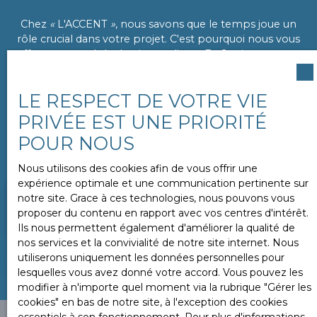
Chez
«
L'ACCENT
»
, nous savons que le temps joue un
rôle crucial dans votre projet. C'est pourquoi nous vous
offrons une pré-évaluation en ligne. En 2 minutes, vous
obtenez une première valeur de votre bien. Pour un
résultat plus précis, un conseiller se rend à votre
LE RESPECT DE VOTRE VIE
domicile
sous 24 heures
pour évaluer en détail les
éléments internes et externes de votre propriété.
PRIVÉE EST UNE PRIORITÉ
POUR NOUS
Vendez rapidement et au meilleur prix
avec notre
agence. Demandez votre estimation dès maintenant.
Nous utilisons des cookies afin de vous offrir une
expérience optimale et une communication pertinente sur
notre site. Grace à ces technologies, nous pouvons vous
Adresse de votre bien
proposer du contenu en rapport avec vos centres d'intérêt.
Ils nous permettent également d'améliorer la qualité de
nos services et la convivialité de notre site internet. Nous
ESTIMER MON BIEN
utiliserons uniquement les données personnelles pour
lesquelles vous avez donné votre accord. Vous pouvez les
modifier à n'importe quel moment via la rubrique ″Gérer les
cookies″ en bas de notre site, à l'exception des cookies