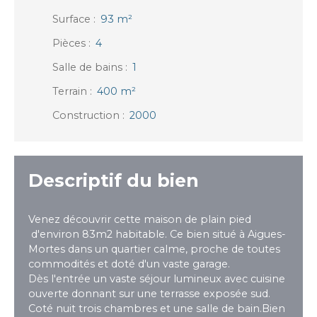
Surface
:
93
m²
Pièces
:
4
Salle de bains
:
1
Terrain
:
400
m²
Construction
:
2000
Descriptif du bien
Venez découvrir cette maison de plain pied
d'environ 83m2 habitable. Ce bien situé à Aigues-
Mortes dans un quartier calme, proche de toutes
commodités et doté d'un vaste garage.
Dès l'entrée un vaste séjour lumineux avec cuisine
ouverte donnant sur une terrasse exposée sud.
Coté nuit trois chambres et une salle de bain.Bien