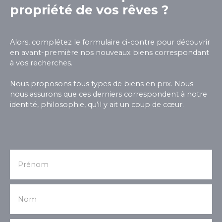
magnifique chambre avec terrasse privée invite à
propriété de vos rêves ?
la détente, accompagnée d’une vaste salle d’eau
aux prestations soignées, avec double vasque. Au
fond du patio arboré, une dépendance
Alors, complétez le formulaire ci-contre pour découvrir
indépendante accueille une chambre
en avant-première nos nouveaux biens correspondant
supplémentaire avec sa salle d’eau, idéale pour
à vos recherches.
recevoir en toute intimité ou créer un espace
d’exception dédié à la location. Un bien rare et
Nous proposons tous types de biens en prix. Nous
confidentiel, mêlant charme, raffinement et
nous assurons que ces derniers correspondent à notre
emplacement privilégié au cœur d’une des plus
identité, philosophie, qu’il y ait un coup de cœur.
belles cités de Camargue.
Prénom
Nom