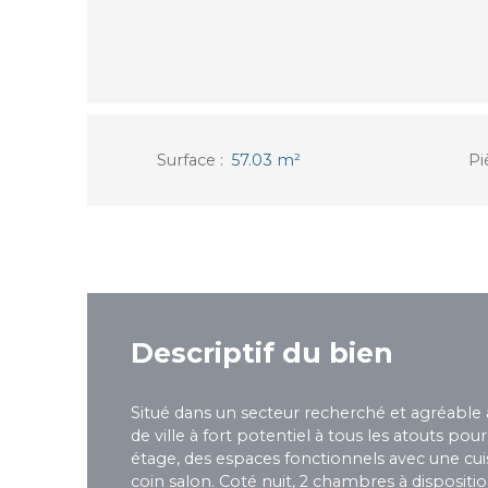
Surface
:
57.03
m²
Pi
Descriptif du bien
Situé dans un secteur recherché et agréable 
de ville à fort potentiel à tous les atouts pou
étage, des espaces fonctionnels avec une cu
coin salon. Coté nuit, 2 chambres à dispositio