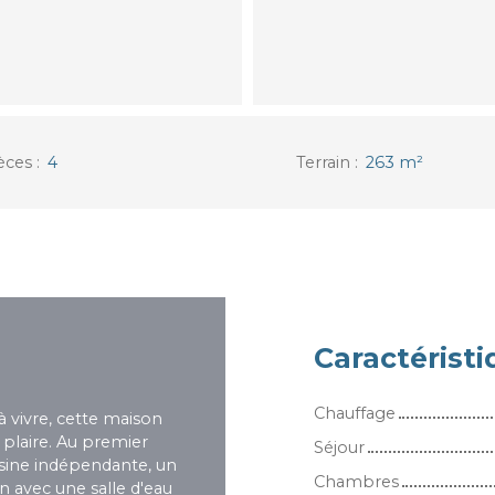
èces
:
4
Terrain
:
263
m²
Caractérist
Chauffage
à vivre, cette maison
r plaire. Au premier
Séjour
isine indépendante, un
Chambres
n avec une salle d'eau