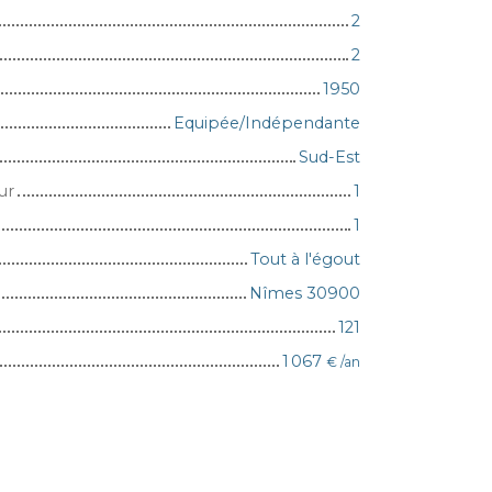
2
2
1950
Equipée/Indépendante
Sud-Est
ur
1
1
Tout à l'égout
Nîmes 30900
121
1 067
€ /an