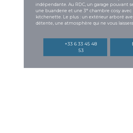
indépendante. Au RDC, un garage pouvant serv
une buanderie et une 3° chambre cosy avec sa
kitchenette. Le plus : un extérieur arboré av
détente, une atmosphère qui ne vous laissera 
+33 6 33 45 48
53