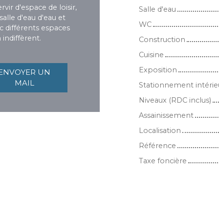
ir d'espace de loisir,
Salle d'eau
lle d'eau d'eau et
WC
ec différents espaces
indiffèrent.
Construction
Cuisine
Exposition
ENVOYER UN
MAIL
Stationnement intérie
Niveaux (RDC inclus)
Assainissement
Localisation
Référence
Taxe foncière