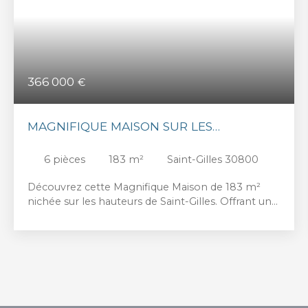
366 000
€
MAGNIFIQUE MAISON SUR LES
HAUTEURS
6
pièces
183
m²
Saint-Gilles 30800
Découvrez cette Magnifique Maison de 183 m²
nichée sur les hauteurs de Saint-Gilles. Offrant un
cadre de vie exceptionnel. Implantée sur un
terrain de 398 m², cette demeure lumineuse vous
séduira par ses beaux volumes et ses prestations
haut de gamme . Cette villa au charme et au
confort vous offrira des espaces de vie conviviaux
en famille. Ce bien à l’agencement parfait
propose en rdc une pièce de vie de 50 m2 avec