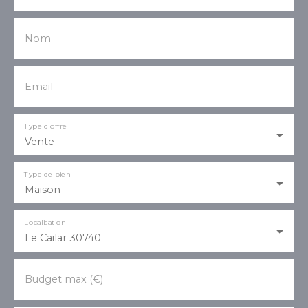
senadig : 0617073370
Nom
Email
Type d'offre
Vente
Type de bien
Maison
Localisation
Le Cailar 30740
Budget max (€)