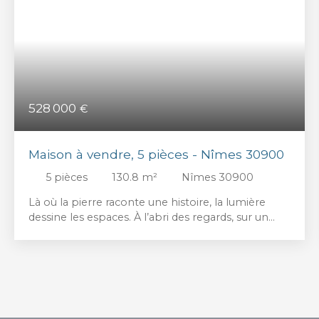
528 000
€
Maison à vendre, 5 pièces - Nîmes 30900
5
pièces
130.8
m²
Nîmes 30900
Là où la pierre raconte une histoire, la lumière
dessine les espaces. À l’abri des regards, sur un
terrain arboré de 3 400 m², cette villa de plain-
pied de 130 m² conjugue le charme de l’ancien et
le confort contemporain. Le cœur de la maison
s’articule autour d’une vaste pièce de vie baignée
de lumière, où les murs en pierre, les volumes
généreux et la cuisine ouverte créent une