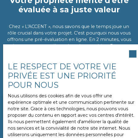
Votre propriété mérite d'être
évaluée à sa juste valeur
Chez
«
L'ACCENT
»
, nous savons que le temps joue un
rôle crucial dans votre projet. C'est pourquoi nous vous
offrons une pré-évaluation en ligne. En 2 minutes, vous
obtenez une première valeur de votre bien. Pour un
résultat plus précis, un conseiller se rend à votre
domicile
sous 24 heures
pour évaluer en détail les
LE RESPECT DE VOTRE VIE
éléments internes et externes de votre propriété.
PRIVÉE EST UNE PRIORITÉ
Vendez rapidement et au meilleur prix
avec notre
POUR NOUS
agence. Demandez votre estimation dès maintenant.
Nous utilisons des cookies afin de vous offrir une
expérience optimale et une communication pertinente sur
Adresse de votre bien
notre site. Grace à ces technologies, nous pouvons vous
proposer du contenu en rapport avec vos centres d'intérêt.
Ils nous permettent également d'améliorer la qualité de
ESTIMER MON BIEN
nos services et la convivialité de notre site internet. Nous
utiliserons uniquement les données personnelles pour