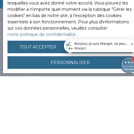
lesquelles vous avez donné votre accord. Vous pouvez les
modifier à n'importe quel moment via la rubrique ″Gérer les
cookies″ en bas de notre site, à l'exception des cookies
essentiels à son fonctionnement. Pour plus d'informations
sur vos données personnelles, veuillez consulter
notre politique de confidentialité
.
Vous ne trouvez pas la
propriété de vos rêves ?
TOUT ACCEPTER
TOUT REFUSER
PERSONNALISER
Alors, complétez le formulaire ci-contre pour découvrir
en avant-première nos nouveaux biens correspondant
à vos recherches.
Nous proposons tous types de biens en prix. Nous
nous assurons que ces derniers correspondent à notre
identité, philosophie, n
ous recherchons des biens
« coup de coeur ».