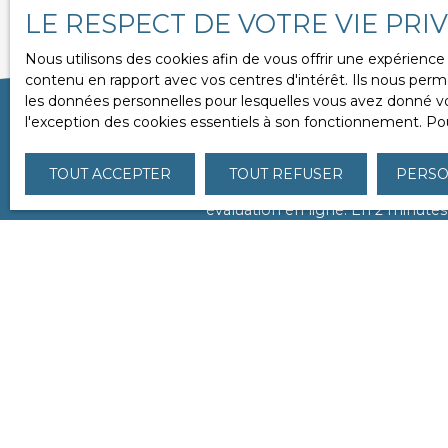
LE RESPECT DE VOTRE VIE PRI
Nous utilisons des cookies afin de vous offrir une expérien
contenu en rapport avec vos centres d'intérêt. Ils nous perme
les données personnelles pour lesquelles vous avez donné vot
l'exception des cookies essentiels à son fonctionnement. Pou
Votre prop
TOUT ACCEPTER
TOUT REFUSER
PERSO
Chez
«
L'ACCENT
»
, nous savons
évaluation en ligne. En 2 minutes
rend à votre domicile
sous
Vendez rapidement et
Adresse de votre bien