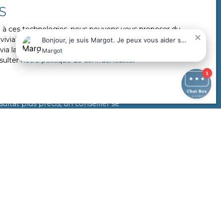
S
ce à ces technologies, nous pouvons vous proposer du
ivialité de notre site internet. Nous utiliserons uniquement
 la rubrique ″Gérer les cookies″ en bas de notre site, à
sulter
notre politique de confidentialité
.
uste valeur
urquoi nous vous offrons une pré-
ltat plus précis, un conseiller se
xternes de votre propriété.
ation dès maintenant.
ESTIMER MON BIEN