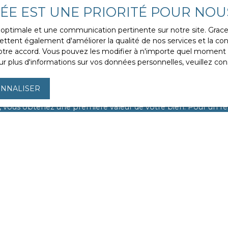
VÉE EST UNE PRIORITÉ POUR NOU
ce optimale et une communication pertinente sur notre site. Gra
ttent également d'améliorer la qualité de nos services et la conv
re accord. Vous pouvez les modifier à n'importe quel moment via
r plus d'informations sur vos données personnelles, veuillez con
riété mérite d'être évaluée à sa j
NNALISER
 que le temps joue un rôle crucial dans votre projet. C'est po
, vous obtenez une première valeur de votre bien. Pour un résu
 24 heures
pour évaluer en détail les éléments internes et e
 au meilleur prix
avec notre agence. Demandez votre estim