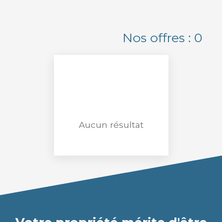
Maison Individuelle
Localisation
Nos offres :
0
Vergèze (30310)
Budget max (€)
Surface min (m²)
Rechercher
Aucun résultat