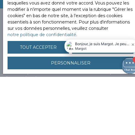
lesquelles vous avez donné votre accord. Vous pouvez les
modifier à n'importe quel moment via la rubrique ″Gérer les
cookies″ en bas de notre site, à l'exception des cookies
essentiels à son fonctionnement. Pour plus d'informations
sur vos données personnelles, veuillez consulter
notre politique de confidentialité
.
Vous ne trouvez pas la
propriété de vos rêves ?
TOUT ACCEPTER
TOUT REFUSER
PERSONNALISER
Alors, complétez le formulaire ci-contre pour découvrir
en avant-première nos nouveaux biens correspondant
à vos recherches.
Nous proposons tous types de biens en prix. Nous
nous assurons que ces derniers correspondent à notre
identité, philosophie, n
ous recherchons des biens
« coup de coeur ».