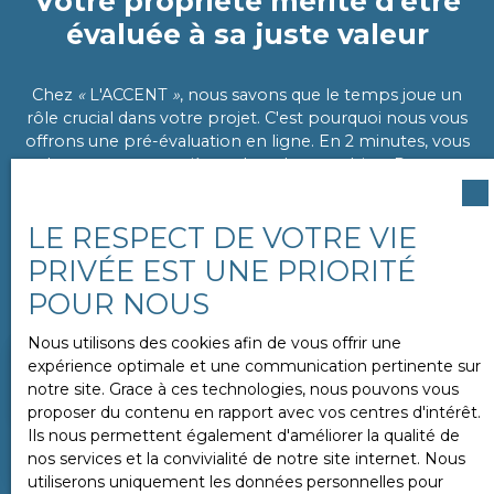
Votre propriété mérite d'être
évaluée à sa juste valeur
Chez
«
L'ACCENT
»
, nous savons que le temps joue un
rôle crucial dans votre projet. C'est pourquoi nous vous
offrons une pré-évaluation en ligne. En 2 minutes, vous
obtenez une première valeur de votre bien. Pour un
résultat plus précis, un conseiller se rend à votre
domicile
sous 24 heures
pour évaluer en détail les
LE RESPECT DE VOTRE VIE
éléments internes et externes de votre propriété.
PRIVÉE EST UNE PRIORITÉ
Vendez rapidement et au meilleur prix
avec notre
POUR NOUS
agence. Demandez votre estimation dès maintenant.
Nous utilisons des cookies afin de vous offrir une
expérience optimale et une communication pertinente sur
Adresse de votre bien
notre site. Grace à ces technologies, nous pouvons vous
proposer du contenu en rapport avec vos centres d'intérêt.
Ils nous permettent également d'améliorer la qualité de
ESTIMER MON BIEN
nos services et la convivialité de notre site internet. Nous
utiliserons uniquement les données personnelles pour