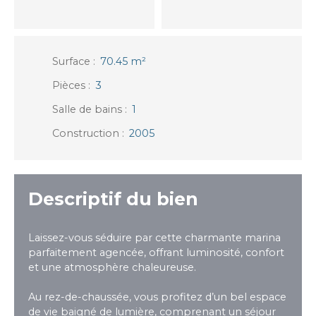
Surface
:
70.45
m²
Pièces
:
3
Salle de bains
:
1
Construction
:
2005
Descriptif du bien
Laissez-vous séduire par cette charmante marina
parfaitement agencée, offrant luminosité, confort
et une atmosphère chaleureuse.
Au rez-de-chaussée, vous profitez d’un bel espace
de vie baigné de lumière, comprenant un séjour