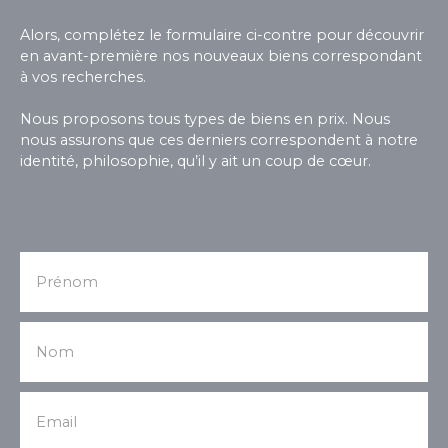
jardin de 1500 m², pour respirer, recevoir, rêver. Un
Alors, complétez le formulaire ci-contre pour découvrir
bien hors du commun, fait pour ceux qui aiment
en avant-première nos nouveaux biens correspondant
le volume, le style et les émotions fortes. Envie de
à vos recherches.
vivre une vie de château version moderne ? Cette
maison est faite pour vous ! Votre conseillère :
Nous proposons tous types de biens en prix. Nous
Ingrid TISSOT - 06 46 10 05 25
nous assurons que ces derniers correspondent à notre
identité, philosophie, qu’il y ait un coup de cœur.
Prénom
Nom
Email