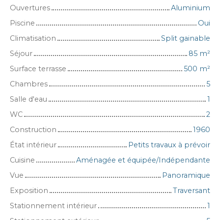
Ouvertures
Aluminium
Piscine
Oui
Climatisation
Split gainable
Séjour
85
m²
Surface terrasse
500
m²
Chambres
5
Salle d'eau
1
WC
2
Construction
1960
État intérieur
Petits travaux à prévoir
Cuisine
Aménagée et équipée/Indépendante
Vue
Panoramique
Exposition
Traversant
Stationnement intérieur
1