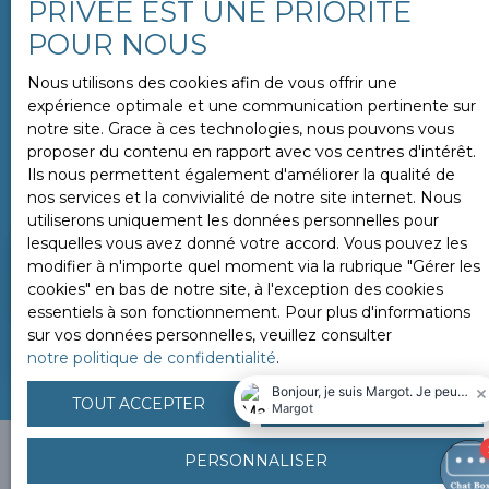
PRIVÉE EST UNE PRIORITÉ
rôle crucial dans votre projet. C'est pourquoi nous vous
POUR NOUS
offrons une pré-évaluation en ligne. En 2 minutes, vous
obtenez une première valeur de votre bien. Pour un
Nous utilisons des cookies afin de vous offrir une
résultat plus précis, un conseiller se rend à votre
expérience optimale et une communication pertinente sur
domicile
sous 24 heures
pour évaluer en détail les
notre site. Grace à ces technologies, nous pouvons vous
éléments internes et externes de votre propriété.
proposer du contenu en rapport avec vos centres d'intérêt.
Ils nous permettent également d'améliorer la qualité de
Vendez rapidement et au meilleur prix
avec notre
nos services et la convivialité de notre site internet. Nous
agence. Demandez votre estimation dès maintenant.
utiliserons uniquement les données personnelles pour
lesquelles vous avez donné votre accord. Vous pouvez les
modifier à n'importe quel moment via la rubrique ″Gérer les
Adresse de votre bien
cookies″ en bas de notre site, à l'exception des cookies
essentiels à son fonctionnement. Pour plus d'informations
sur vos données personnelles, veuillez consulter
ESTIMER MON BIEN
notre politique de confidentialité
.
TOUT ACCEPTER
TOUT REFUSER
PERSONNALISER