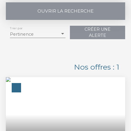
OUVRIR LA RECHERCHE
Trier par
CRÉER UNE
Vente
Location
Pertinence
ALERTE
Type de bien
Maison
Localisation
Nos offres :
1
Vauvert (30600)
Budget max (€)
Surface min (m²)
Rechercher