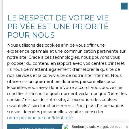
se conjugue à une excellente rentabilité. À deux
pas du centre-ville de Nîmes, découvrez ce studio
LE RESPECT DE VOTRE VIE
de 26 m² entièrement rénové avec goût.
Lumineux et parfaitement agencé, il offre un
PRIVÉE EST UNE PRIORITÉ
cadre de vie aussi agréable que fonctionnel.
POUR NOUS
Actuellement exploité en location saisonnière, il
génère un chiffre d’affaires annuel d’environ 18
Nous utilisons des cookies afin de vous offrir une
000 €, soit une rentabilité brute estimée à plus de
expérience optimale et une communication pertinente sur
20 %. Vendu partiellement meublé et prêt à être
notre site. Grace à ces technologies, nous pouvons vous
exploité, ce studio représente une belle
proposer du contenu en rapport avec vos centres d'intérêt.
opportunité pour un investissement locatif ou un
Ils nous permettent également d'améliorer la qualité de
pied-à-terre plein de charme. Un lieu de vie à la
nos services et la convivialité de notre site internet. Nous
fois inspirant et rentable, qui ne demande qu’à
utiliserons uniquement les données personnelles pour
écrire sa prochaine histoire. Pour tout
lesquelles vous avez donné votre accord. Vous pouvez les
renseignement complémentaire ou pour
79 000
modifier à n'importe quel moment via la rubrique ″Gérer les
€
organiser une visite, contactez-moi au 06. 48. 40.
cookies″ en bas de notre site, à l'exception des cookies
11. 21
essentiels à son fonctionnement. Pour plus d'informations
sur vos données personnelles, veuillez consulter
NÎMES - STUDIO de 36 m²
notre politique de confidentialité
.
EMPLACEMENT IDEAL
1
pièce
35.78
m²
Nîmes 30000