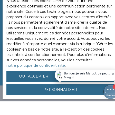
Nous utilisons des cookies afin de vous offrir une
obtenez une première valeur de votre bien. Pour un
expérience optimale et une communication pertinente sur
résultat plus précis, un conseiller se rend à votre
notre site. Grace à ces technologies, nous pouvons vous
domicile
sous 24 heures
pour évaluer en détail les
proposer du contenu en rapport avec vos centres d'intérêt.
éléments internes et externes de votre propriété.
Ils nous permettent également d'améliorer la qualité de
nos services et la convivialité de notre site internet. Nous
Vendez rapidement et au meilleur prix
avec notre
utiliserons uniquement les données personnelles pour
agence. Demandez votre estimation dès maintenant.
lesquelles vous avez donné votre accord. Vous pouvez les
modifier à n'importe quel moment via la rubrique ″Gérer les
cookies″ en bas de notre site, à l'exception des cookies
Adresse de votre bien
essentiels à son fonctionnement. Pour plus d'informations
sur vos données personnelles, veuillez consulter
notre politique de confidentialité
.
ESTIMER MON BIEN
TOUT ACCEPTER
TOUT REFUSER
PERSONNALISER
Vous ne trouvez pas la