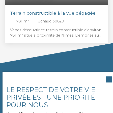
Terrain constructible à la vue dégagée
781
m²
Uchaud 30620
Venez découvrir ce terrain constructible d'environ
781 m² situé à proximité de Nîmes. L'emprise au
sol autorisée est fixée à 20%. La viabilité (eau et
électricité) se situe en bordure de parcelle.
Votre propriété mérite d'être
évaluée à sa juste valeur
LE RESPECT DE VOTRE VIE
PRIVÉE EST UNE PRIORITÉ
Chez
«
L'ACCENT
»
, nous savons que le temps joue un
POUR NOUS
rôle crucial dans votre projet. C'est pourquoi nous vous
offrons une pré-évaluation en ligne. En 2 minutes, vous