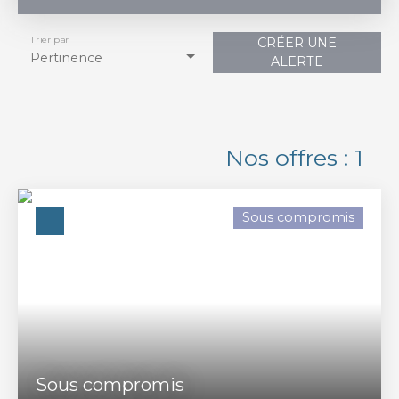
Trier par
CRÉER UNE
Vente
Location
Pertinence
ALERTE
Type de bien
Terrain Constructible
Localisation
Nos offres :
1
Uchaud (30620)
Budget max (€)
Sous compromis
Surface min (m²)
Rechercher
Sous compromis