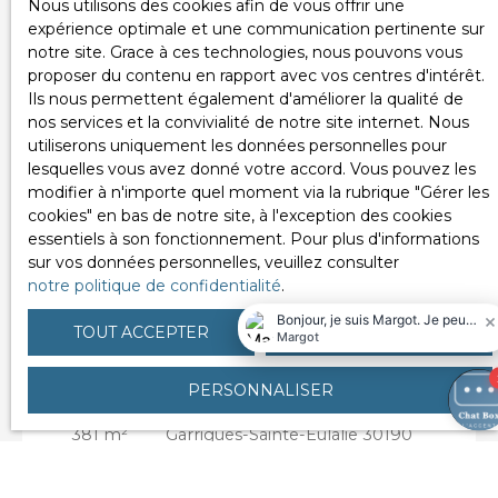
Nous utilisons des cookies afin de vous offrir une
de stockage adaptés aux particuliers et aux
expérience optimale et une communication pertinente sur
professionnels, allant de 5 m² à 40 m².
notre site. Grace à ces technologies, nous pouvons vous
Caractéristiques de nos boxs : Sécurité optimale :
proposer du contenu en rapport avec vos centres d'intérêt.
accès contrôlé 24/7 et sous caméra de
Ils nous permettent également d'améliorer la qualité de
surveillance. Flexibilité : choix de surfaces selon
Très rare
nos services et la convivialité de notre site internet. Nous
vos besoins. Accessibilité : accès facile et rapide à
utiliserons uniquement les données personnelles pour
votre box, quand vous en avez besoin. Que ce soit
lesquelles vous avez donné votre accord. Vous pouvez les
pour du matériel professionnel, des meubles ou
modifier à n'importe quel moment via la rubrique ″Gérer les
des effets personnels, nos boxes sont conçus
cookies″ en bas de notre site, à l'exception des cookies
pour répondre à toutes vos attente * le loyer de
essentiels à son fonctionnement. Pour plus d'informations
l'annonce est pour un box de 5m², nous contacter
sur vos données personnelles, veuillez consulter
pour connaître les prix en fonction de la surface.
notre politique de confidentialité
.
3 500
€ /mois HT HC
TOUT ACCEPTER
TOUT REFUSER
PERSONNALISER
MENUISERIE A LOUER
381
m²
Garrigues-Sainte-Eulalie 30190
À LOUER – Atelier de menuiserie entièrement
équipé – 380 m² – Garrigues-Sainte-Eulalie (30)