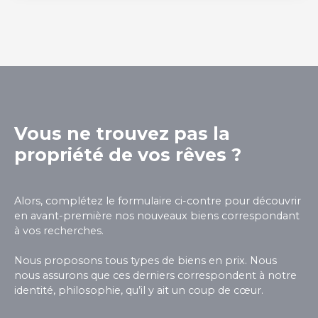
plusieurs boxes de stockage adaptés aux
particuliers et aux professionnels, allant de 5 m² à
18 m². Caractéristiques de nos boxs : Sécurité
optimale : accès contrôlé 24/7. Flexibilité : choix de
surfaces selon vos besoins. Accessibilité : accès
facile et rapide à votre box, quand vous en avez
besoin. Que ce soit pour du matériel
professionnel, des meubles ou des effets
Vous ne trouvez pas la
personnels, nos boxes sont conçus pour
répondre à toutes vos attentes.
propriété de vos rêves ?
Alors, complétez le formulaire ci-contre pour découvrir
en avant-première nos nouveaux biens correspondant
à vos recherches.
Nous proposons tous types de biens en prix. Nous
nous assurons que ces derniers correspondent à notre
identité, philosophie, qu’il y ait un coup de cœur.