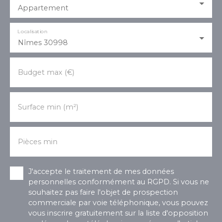
Appartement
Localisation
Nîmes 30998
Budget max (€)
Surface min (m²)
Pièces min
J'accepte le traitement de mes données
personnelles conformément au RGPD. Si vous ne
souhaitez pas faire l'objet de prospection
commerciale par voie téléphonique, vous pouvez
vous inscrire gratuitement sur la liste d'opposition