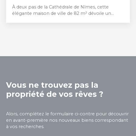
À deux pas de la Cathédrale de Nîmes, cette
élégante maison de ville de 82 m² dévoile un
charme authentique sublimé par une belle
luminosité. Répartie sur deux niveaux, elle offre
une pièce de vie baignée de lumière, trois
chambres, ainsi que deux salles d’eau, dans une
atmosphère à la fois chaleureuse et intemporelle.
Les volumes, les hauteurs sous plafond et les
matériaux d’origine confèrent à ce bien un
caractère unique, idéal pour les amoureux des
lieux de vie authentiques en plein cœur de la ville.
Vous ne trouvez pas la
propriété de vos rêves ?
Alors, complétez le formulaire ci-contre pour découvrir
en avant-première nos nouveaux biens correspondant
à vos recherches.