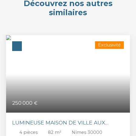
Découvrez nos autres
similaires
Exclusivité
250 000
€
LUMINEUSE MAISON DE VILLE AUX
ACCENTS AUTHENTIQUES
4
pièces
82
m²
Nîmes 30000