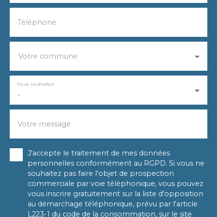
Téléphone
Votre commune
Vous souhaitez
-
Votre message
J'accepte le traitement de mes données
personnelles conformément au RGPD. Si vous ne
souhaitez pas faire l'objet de prospection
commerciale par voie téléphonique, vous pouvez
vous inscrire gratuitement sur la liste d'opposition
au démarchage téléphonique, prévu par l'article
L223-1 du code de la consommation, sur le site