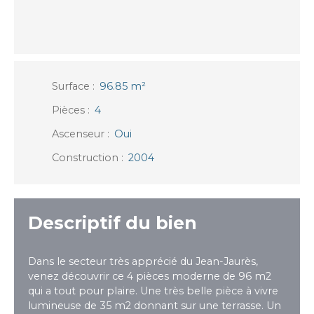
Surface
:
96.85
m²
Pièces
:
4
Ascenseur
:
Oui
Construction
:
2004
Descriptif du bien
Dans le secteur très apprécié du Jean-Jaurès,
venez découvrir ce 4 pièces moderne de 96 m2
qui a tout pour plaire. Une très belle pièce à vivre
lumineuse de 35 m2 donnant sur une terrasse. Un