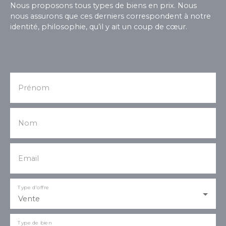
Nous proposons tous types de biens en prix. Nous
nous assurons que ces derniers correspondent à notre
identité, philosophie, qu’il y ait un coup de cœur.
Prénom
Nom
Email
Type d'offre
Vente
Type de bien