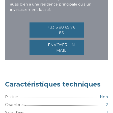
aussi bien à une résidence principale qu'à un
investissement locatif.
+33 6 80 65 76
85
ENVOYER UN
MAIL
Caractéristiques techniques
Piscine
Non
Chambres
2
Salle d'eau
1