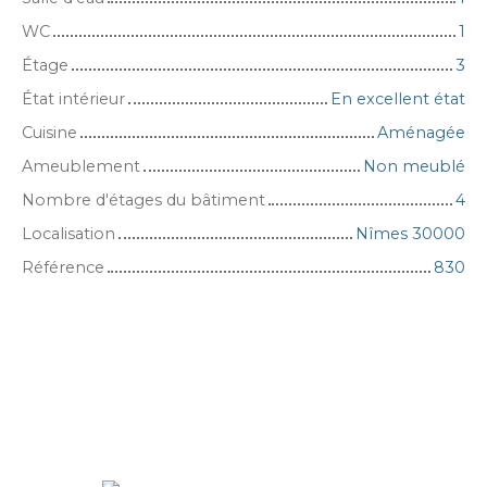
WC
1
Étage
3
État intérieur
En excellent état
Cuisine
Aménagée
Ameublement
Non meublé
Nombre d'étages du bâtiment
4
Localisation
Nîmes 30000
Référence
830