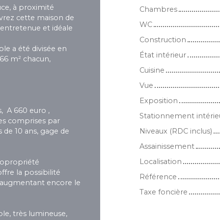
ce, à proximité
Chambres
vrez cette maison de
WC
entretenue et idéale
Construction
le a été divisée en
État intérieur
66 m² chacun,
Cuisine
Vue
Exposition
, A 660 euro ,
Stationnement intérie
ges comprises par
s de 10 ans, gage de
Niveaux (RDC inclus)
Assainissement
Localisation
copropriété
re la possibilité
Référence
augmentant encore le
Taxe foncière
le, très lumineuse,