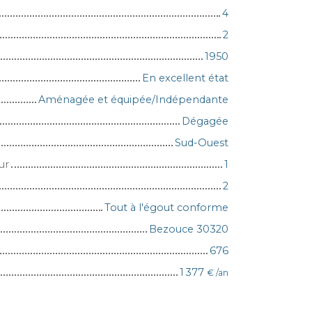
4
2
1950
En excellent état
Aménagée et équipée/Indépendante
Dégagée
Sud-Ouest
ur
1
2
Tout à l'égout conforme
Bezouce 30320
676
1 377
€ /an