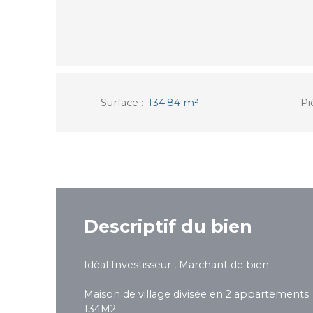
Surface
:
134.84
m²
Pi
Descriptif du bien
Idéal Investisseur , Marchant de bien
Maison de village divisée en 2 appartements
134M2