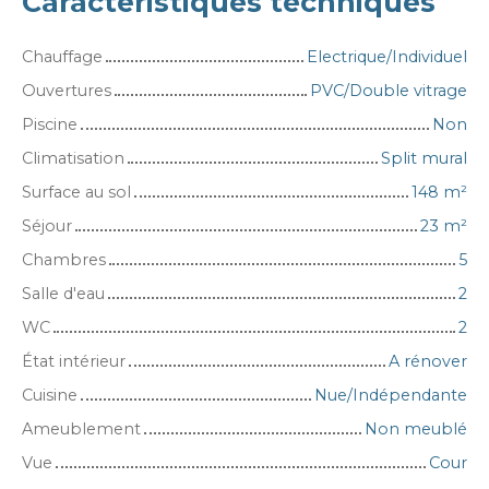
Caractéristiques techniques
Chauffage
Electrique/Individuel
Ouvertures
PVC/Double vitrage
Piscine
Non
Climatisation
Split mural
Surface au sol
148
m²
Séjour
23
m²
Chambres
5
Salle d'eau
2
WC
2
État intérieur
A rénover
Cuisine
Nue/Indépendante
Ameublement
Non meublé
Vue
Cour