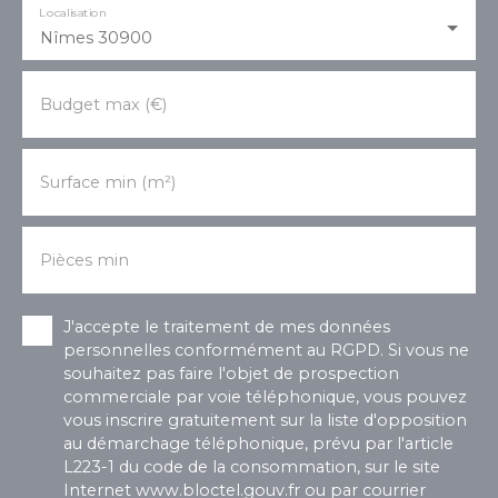
Localisation
Nîmes 30900
Budget max (€)
Surface min (m²)
Pièces min
J'accepte le traitement de mes données
personnelles conformément au RGPD. Si vous ne
souhaitez pas faire l'objet de prospection
commerciale par voie téléphonique, vous pouvez
vous inscrire gratuitement sur la liste d'opposition
au démarchage téléphonique, prévu par l'article
L223-1 du code de la consommation, sur le site
Internet www.bloctel.gouv.fr ou par courrier