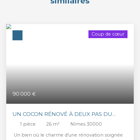
similaires
Coup de cœur
90 000
€
UN COCON RÉNOVÉ À DEUX PAS DU
CENTRE-VILLE – RENTABILITÉ DE PLUS
1
pièce
26
m²
Nîmes 30000
DE 20 %
Un bien où le charme d’une rénovation soignée