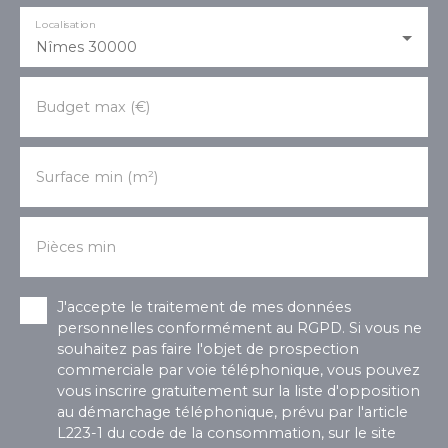
Localisation
Nîmes 30000
Budget max (€)
Surface min (m²)
Pièces min
J'accepte le traitement de mes données
personnelles conformément au RGPD. Si vous ne
souhaitez pas faire l'objet de prospection
commerciale par voie téléphonique, vous pouvez
vous inscrire gratuitement sur la liste d'opposition
au démarchage téléphonique, prévu par l'article
L223-1 du code de la consommation, sur le site