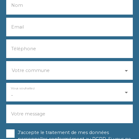
Nom
Email
Téléphone
Votre commune
Vous souhaitez
-
Votre message
J'accepte le traitement de mes données
personnelles conformément au RGPD. Si vous ne