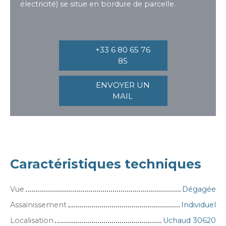
électricité) se situe en bordure de parcelle.
+33 6 80 65 76
85
ENVOYER UN
MAIL
Caractéristiques techniques
Vue
Dégagée
Assainissement
Individuel
Localisation
Uchaud 30620