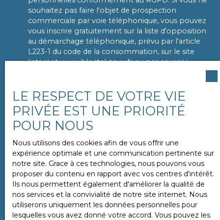
souhaitez pas faire l'objet de prospection
commerciale par voie téléphonique, vous pouvez
vous inscrire gratuitement sur la liste d'opposition
au démarchage téléphonique, prévu par l'article
L223-1 du code de la consommation, sur le site
Internet www.bloctel.gouv.fr ou par courrier
adressé à :
Société Worldline, Service Bloctel, CS 61311, 41013
LE RESPECT DE VOTRE VIE
BLOIS CEDEX.
PRIVÉE EST UNE PRIORITÉ
POUR NOUS
Pour en savoir plus sur le traitement de vos
données personnelles, veuillez consulter notre
Nous utilisons des cookies afin de vous offrir une
politique de confidentialité
.
expérience optimale et une communication pertinente sur
notre site. Grace à ces technologies, nous pouvons vous
proposer du contenu en rapport avec vos centres d'intérêt.
ENVOYER
Ils nous permettent également d'améliorer la qualité de
nos services et la convivialité de notre site internet. Nous
utiliserons uniquement les données personnelles pour
lesquelles vous avez donné votre accord. Vous pouvez les