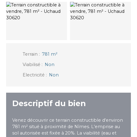
Terrain
:
781
m²
Viabilisé
:
Non
Electricité
:
Non
Descriptif du bien
Venez découvrir ce terrain constructible d'environ
781 m² situé à proximité de Nîmes. L'emprise au
sol autorisée est fixée à 20%. La viabilité (eau et